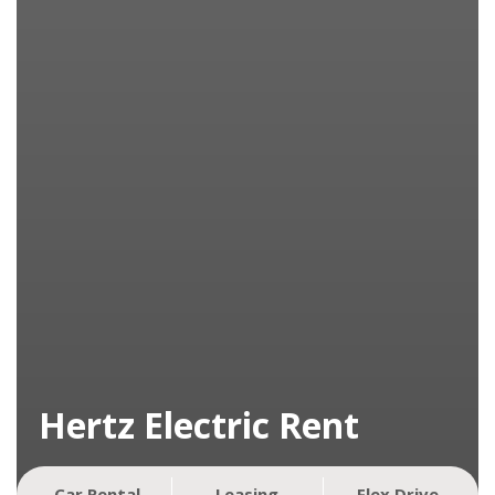
Hertz Electric Rent
Για μία μοναδική, πράσινη εμπειρία οδήγησης,
Car Rental
Leasing
Flex Drive