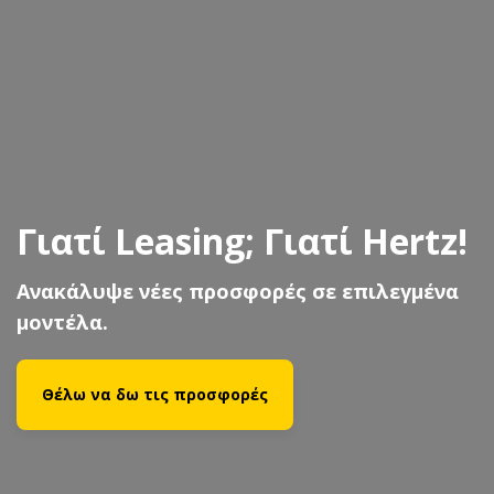
Απογείωσε τα μίλια σου!
Τώρα κερδίζεις 10 Miles+Bonus μίλια
εξαργύρωσης από την AEGEAN για κάθε 1€
ενοικίασης με την Hertz.
Θέλω να μάθω περισσότερα