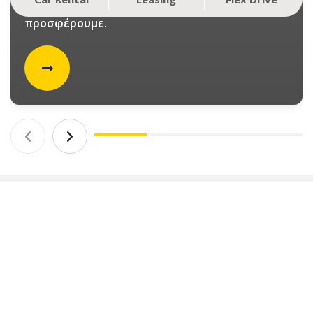
ανακάλυψε τα ηλεκτρικά αυτοκίνητα που σου
προσφέρουμε.
Θέλεις να νοικιάσεις αυτοκίνητο και
είσαι μέλος του προγράμματος AEGEAN
Miles+Bonus; Επωφελήσου