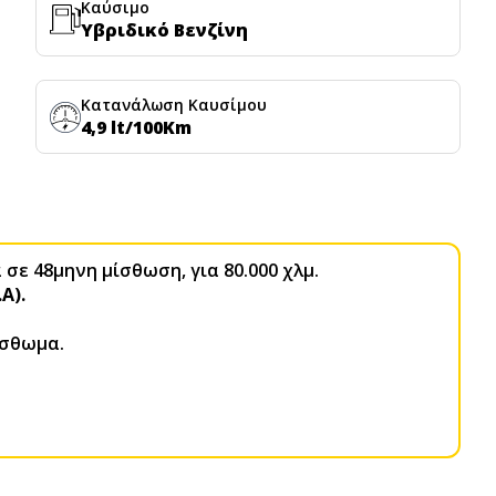
Καύσιμο
Υβριδικό Βενζίνη
Κατανάλωση Καυσίμου
4,9 lt/100Km
σε 48μηνη μίσθωση, για 80.000 χλμ.
.Α).
ίσθωμα.