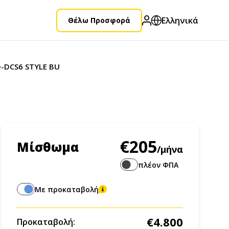
Ελληνικά
Θέλω Προσφορά
e-DCS6 STYLE BU
€205
Μίσθωμα
/μήνα
πλέον ΦΠΑ
Με προκαταβολή
€4.800
Προκαταβολή: