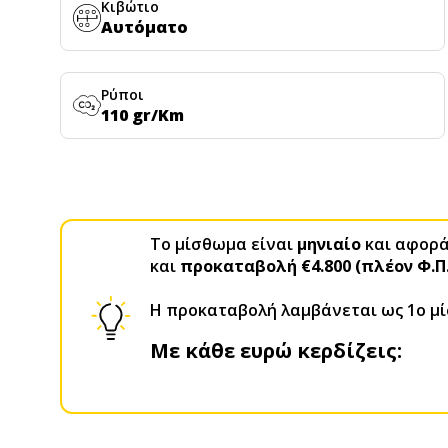
Κιβώτιο
Αυτόματο
Ρύποι
110 gr/Km
Το μίσθωμα είναι
μηνιαίο
και αφορά 
και
προκαταβολή €4.800 (πλέον Φ.Π
H προκαταβολή λαμβάνεται ως 1ο μ
Με κάθε ευρώ κερδίζεις: