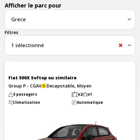
Afficher le parc pour
Filtres
1
sélectionné
Fiat 500X Softop ou similaire
Group P - CGAV
Decapotable, Moyen
5 passagers
x2
x1
Climatisation
Automatique