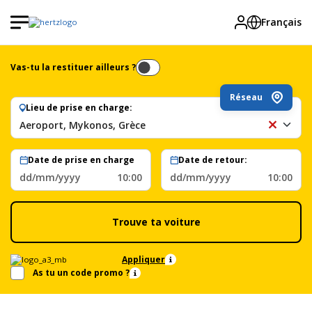
Français
Vas-tu la restituer ailleurs ?
Réseau
Lieu de prise en charge:
Aeroport, Mykonos, Grèce
Ae
My
Gr
Date de prise en charge
Date de retour:
dd/mm/yyyy
10:00
dd/mm/yyyy
10:00
Trouve ta voiture
Appliquer
As tu un code promo ?