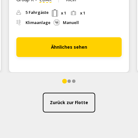
5 Fahrgäste
x 1
x 1
Klimaanlage
Manuell
Ähnliches sehen
Zurück zur Flotte