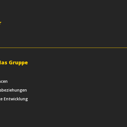
r
las Gruppe
e
ncen
nsbeziehungen
e Entwicklung