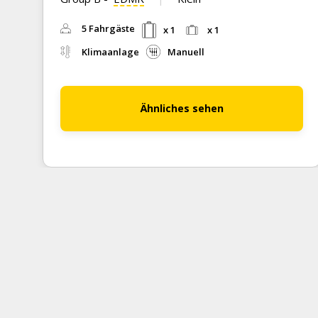
5 Fahrgäste
x 1
x 1
Klimaanlage
Manuell
Ähnliches sehen