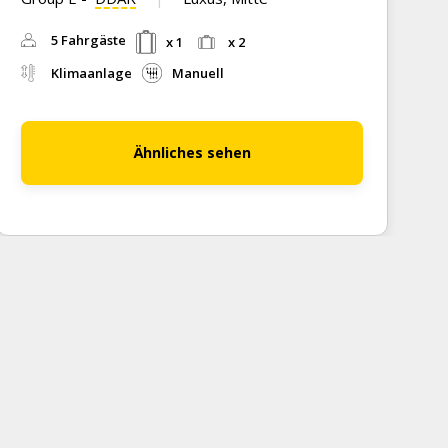
C
5 Fahrgäste
x 1
x 2
Klimaanlage
Manuell
Ähnliches sehen