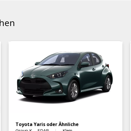
ehen
Toyota Yaris oder Ähnliche
Group K
-
EDAR
Klein