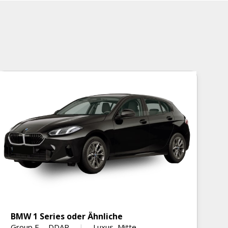
BMW 1 Series oder Ähnliche
R
Group E
-
DDAR
Luxus, Mitte
G