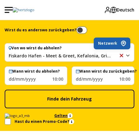
Deutsch
Wirst du es anderswo zurückgeben?
Netzwerk
Von wo wirst du abholen?
Fiskardo Hafen - Meet & Greet, Kefalonia, Griechenland
Fi
Ha
-
Wann wirst du abholen?
Wann wirst du zurückgeben?
Me
dd/mm/yyyy
10:00
dd/mm/yyyy
10:00
&
Gr
Ke
Finde dein Fahrzeug
Gr
Gelten
Hast du einen Promo-Code?