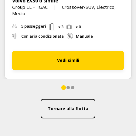
Volvo EX30 o simile
Group EE
-
IGAC
Crossover/SUV, Electrico,
Medio
5 passeggeri
x 3
x 0
Con aria condizionata
Manuale
Vedi simili
Tornare alla flotta