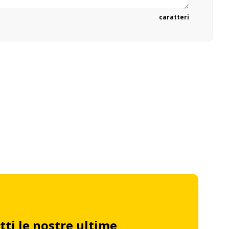
caratteri
tti le nostre ultime