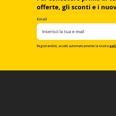
offerte, gli sconti e i nu
Email
Registrandoti, accetti automaticamente la nostra
poli