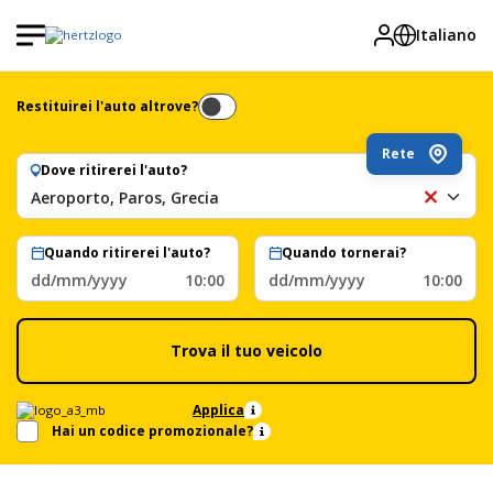
Italiano
Restituirei l'auto altrove?
Rete
Dove ritirerei l'auto?
Aeroporto, Paros, Grecia
Ae
Pa
Gr
Quando ritirerei l'auto?
Quando tornerai?
dd/mm/yyyy
10:00
dd/mm/yyyy
10:00
Trova il tuo veicolo
Applica
Hai un codice promozionale?