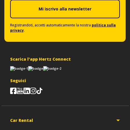
Mi iscrivo alla newsletter
Registrandoti, accetti automaticamente la nostra
politica sulla
privacy
.
Scarica l'app Hertz Connect
Seguici
Car Rental