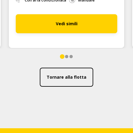
Con aria condizionata
Manuale
Vedi simili
Tornare alla flotta