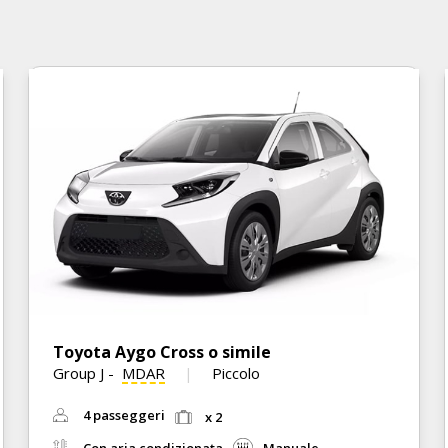
Toyota Aygo Cross o simile
Group J
-
MDAR
Piccolo
4 passeggeri
x 2