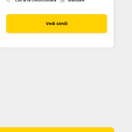
Con aria condizionata
Manuale
Vedi simili