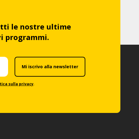
tti le nostre ultime
ovi programmi.
Mi iscrivo alla newsletter
tica sulla privacy
.