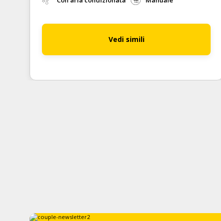
Con aria condizionata
Manuale
Vedi simili