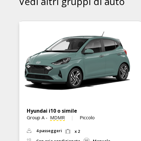
Vedi altri gruppi di auto
Hyundai i10 o simile
Group A
-
MDMR
Piccolo
4 passeggeri
x 2