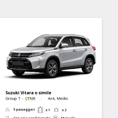
Suzuki Vitara o simile
M
Group T
-
CFNR
4x4, Medio
G
C
5 passeggeri
x 1
x 2