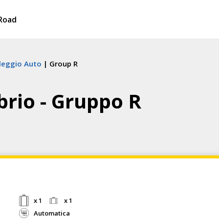
Road
leggio Auto
Group R
brio - Gruppo R
x 1
x 1
Automatica