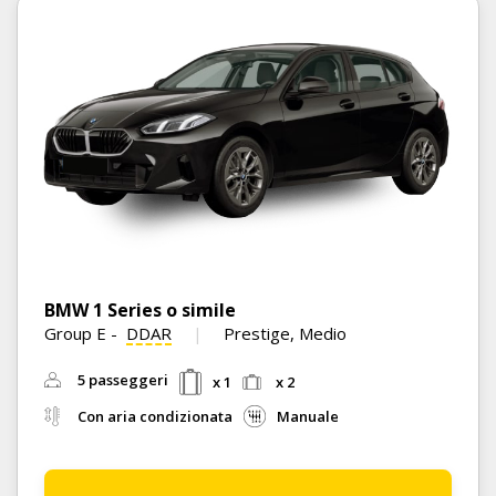
BMW 1 Series o simile
Group E
-
DDAR
Prestige, Medio
5 passeggeri
x 1
x 2
Con aria condizionata
Manuale