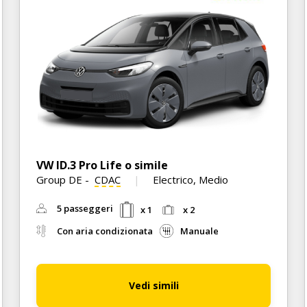
VW ID.3 Pro Life o simile
Group DE
-
CDAC
Electrico, Medio
5 passeggeri
x 1
x 2
Con aria condizionata
Manuale
Vedi simili