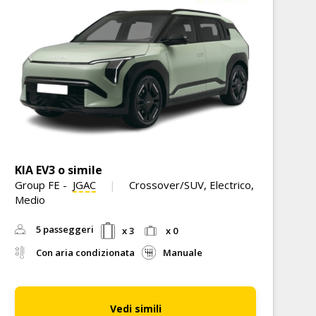
KIA EV3 o simile
Group FE
-
JGAC
Crossover/SUV, Electrico,
Medio
5 passeggeri
x 3
x 0
Con aria condizionata
Manuale
Vedi simili