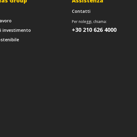
las Group
Assistenza
Contatti
lavoro
Per noleggi, chiama:
+30 210 626 4000
di investimento
stenibile