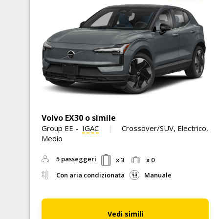
Volvo EX30 o simile
Group EE
-
IGAC
Crossover/SUV, Electrico,
Medio
5 passeggeri
x 3
x 0
Con aria condizionata
Manuale
Vedi simili