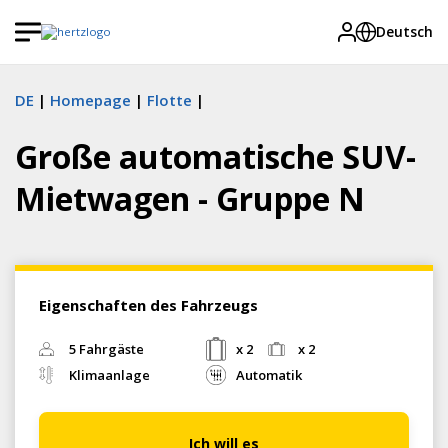
Deutsch
DE
Homepage
Flotte
Große automatische SUV-
Mietwagen - Gruppe N
Eigenschaften des Fahrzeugs
5 Fahrgäste
x 2
x 2
Klimaanlage
Automatik
Ich will es