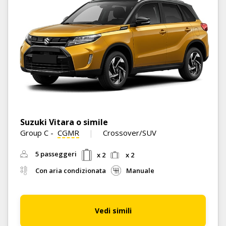
Suzuki Vitara o simile
Group C
-
CGMR
Crossover/SUV
5 passeggeri
x 2
x 2
Con aria condizionata
Manuale
Vedi simili