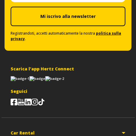
Mi iscrivo alla newsletter
Registrandoti, accetti automaticamente la nostra
politica sulla
privacy
.
Scarica l'app Hertz Connect
Seguici
Car Rental