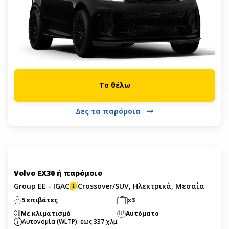
Το θέλω
Δες τα παρόμοια
Volvo EX30 ή παρόμοιο
Group EE - IGAC
Crossover/SUV, Ηλεκτρικά, Μεσαία
5 επιβάτες
x3
Με κλιματισμό
Αυτόματο
Αυτονομία (WLTP): εως 337 χλμ.