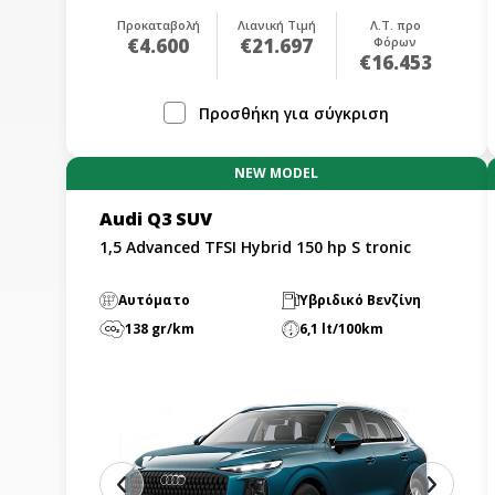
Προκαταβολή
Λιανική Τιμή
Λ.Τ. προ
€4.600
€21.697
Φόρων
€16.453
Προσθήκη για σύγκριση
NEW MODEL
Audi Q3 SUV
1,5 Advanced TFSI Hybrid 150 hp S tronic
Αυτόματο
Υβριδικό Βενζίνη
138 gr/km
6,1 lt/100km