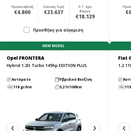
Προκαταβολή
Λιανική Τιμή
Λ.Τ. προ
Προκ
€4.800
€23.637
Φόρων
€6
€18.129
Προσθήκη για σύγκριση
NEW MODEL
Opel FRONTERA
Fiat
Hybrid 1.2lt Turbo 145hp EDITION PLUS
1.2 1
Αυτόματο
Υβριδικό Βενζίνη
Αυτ
118 gr/km
5,2 lt/100km
115