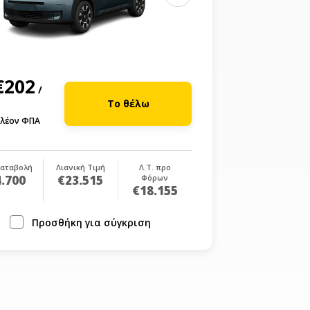
€202
/
Το θέλω
λέον ΦΠΑ
αταβολή
Λιανική Τιμή
Λ.Τ. προ
.700
€23.515
Φόρων
€18.155
Προσθήκη για σύγκριση