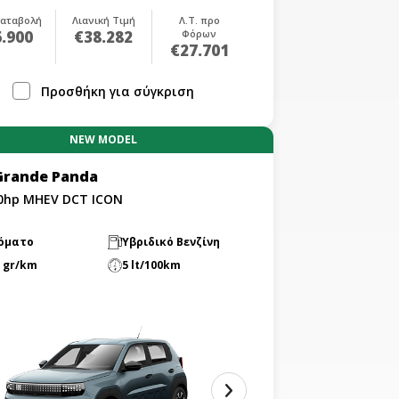
αταβολή
Λιανική Τιμή
Λ.Τ. προ
.900
€38.282
Φόρων
€27.701
Προσθήκη για σύγκριση
NEW MODEL
 Grande Panda
10hp MHEV DCT ICON
όματο
Υβριδικό Βενζίνη
 gr/km
5 lt/100km