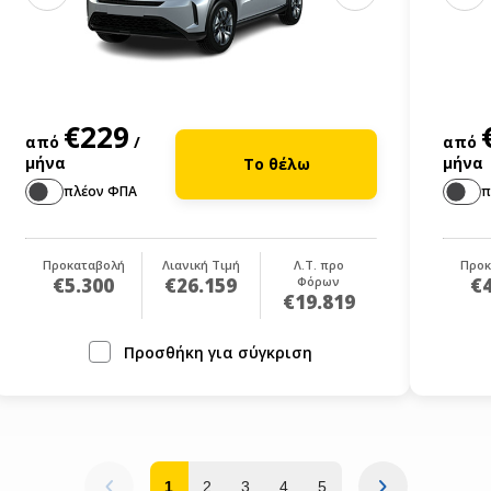
€229
από
/
από
μήνα
μήνα
Το θέλω
πλέον ΦΠΑ
π
Προκαταβολή
Λιανική Τιμή
Λ.Τ. προ
Προκ
€5.300
€26.159
Φόρων
€4
€19.819
Προσθήκη για σύγκριση
1
2
3
4
5