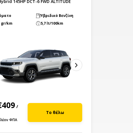
-Hybrid 145HP DCT-6 FWD ALTITUDE
όματο
Υβριδικό Βενζίνη
 gr/km
5,7 lt/100km
€409
/
Το θέλω
λέον ΦΠΑ