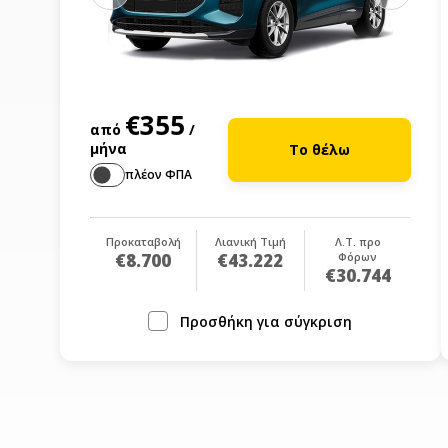
€355
από
/
μήνα
Το θέλω
πλέον ΦΠΑ
Προκαταβολή
Λιανική Τιμή
Λ.Τ. προ
€8.700
€43.222
Φόρων
€30.744
Προσθήκη για σύγκριση