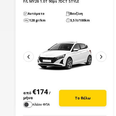
F/L MY26 1.0T 90ps 7DCT STYLE
Αυτόματο
Βενζίνη
128 gr/km
5,5 lt/100km
€174
από
/
μήνα
Το θέλω
πλέον ΦΠΑ