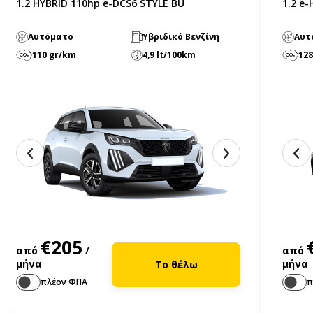
1.2 HYBRID 110hp e-DCS6 STYLE BU
1.2 e
Αυτόματο
Υβριδικό Βενζίνη
Αυτ
110 gr/km
4,9 lt/100km
128
€205
από
/
από
μήνα
μήνα
Το θέλω
πλέον ΦΠΑ
π