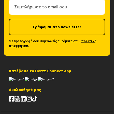
Γράφομαι στο newsletter
Με την εγγραφή σου συμφωνείς αυτόματα στην
πολιτική
απορρήτου
.
Κατέβασε το Hertz Connect app
Ακολούθησέ μας