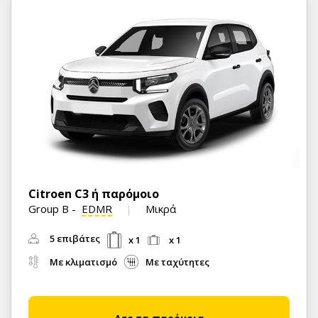
Citroen C3 ή παρόμοιο
Group B
-
EDMR
Μικρά
5 επιβάτες
x 1
x 1
Με κλιματισμό
Με ταχύτητες