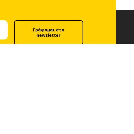
Γράφομαι στο
newsletter
λιτική απορρήτου
.
Ακολούθησέ μας