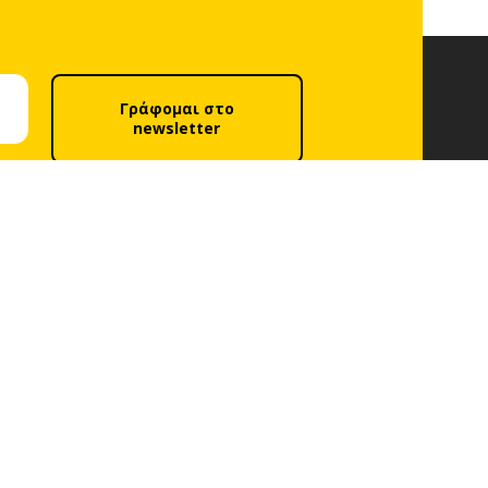
Γράφομαι στο
newsletter
λιτική απορρήτου
.
Ακολούθησέ μας