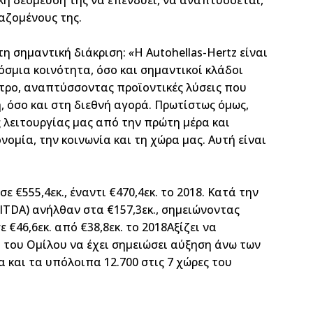
κή δέσμευσή της να επενδύει, να αναπτύσσεται,
γαζομένους της.
τη σημαντική διάκριση:
«
Η Autohellas-Hertz είναι
όσμια κοινότητα, όσο και σημαντικοί κλάδοι
τρο, αναπτύσσοντας προϊοντικές λύσεις που
 όσο και στη διεθνή αγορά. Πρωτίστως όμως,
 λειτουργίας μας από την πρώτη μέρα και
ομία, την κοινωνία και τη χώρα μας. Αυτή είναι
 €555,4εκ., έναντι €470,4εκ. το 2018. Κατά την
TDA) ανήλθαν στα €157,3εκ., σημειώνοντας
€46,6εκ. από €38,8εκ. το 2018Αξίζει να
ο του Ομίλου να έχει σημειώσει αύξηση άνω των
α και τα υπόλοιπα 12.700 στις 7 χώρες του