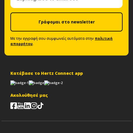
Γράφομαι στο newsletter
Με την εγγραφή σου συμφωνείς αυτόματα στην
πολιτική
απορρήτου
.
Κατέβασε το Hertz Connect app
Ακολούθησέ μας