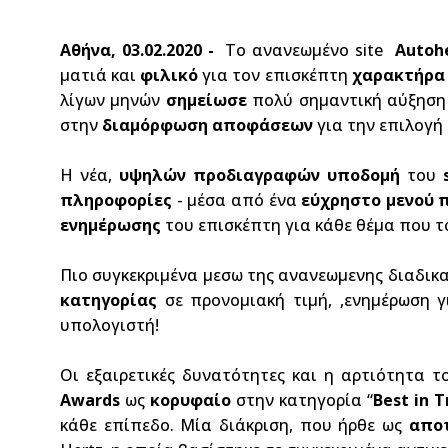
Αθήνα, 03.02.2020 -
Το ανανεωμένο site
Autoh
ματιά και
φιλικό
για τον επισκέπτη
χαρακτήρα
λίγων μηνών
σημείωσε
πολύ σημαντική αύξηση 
στην
διαμόρφωση αποφάσεων
για την επιλογή
Η νέα,
υψηλών προδιαγραφών υποδομή
του
πληροφορίες
- μέσα από ένα
εύχρηστο μενού
ενημέρωσης
του επισκέπτη για κάθε θέμα που το
Πιο συγκεκριμένα μεσω της ανανεωμενης διαδικα
κατηγορίας
σε προνομιακή τιμή, ,ενημέρωση 
υπολογιστή!
Οι εξαιρετικές δυνατότητες και η αρτιότητα
Awards
ως
κορυφαίο
στην κατηγορία “
Best
in
T
κάθε επίπεδο. Μία διάκριση, που ήρθε ως
απο