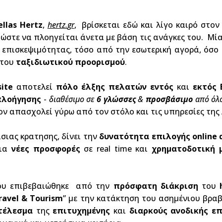
ellas
Hertz
,
hertz.
gr
, βρίσκεται εδώ και λίγο καιρό στον
ώστε να πλοηγείται άνετα με βάση τις ανάγκες του. Μί
επισκεψιμότητας, τόσο από την εσωτερική αγορά, όσο 
 του
ταξιδιωτικού προορισμού
.
site
αποτελεί
πόλο έλξης πελατών
εντός
και
εκτός
 πλοήγησης
-
διαθέσιμο σε
6 γλώσσες
&
προσβάσιμο
από όλ
ν απασχολεί γύρω από τον στόλο και τις υπηρεσίες της A
σιας κρατησης, δίνει την
δυνατότητα επιλογής
online
για
νέες προσφορές
σε real time και
χρηματοδοτική 
 του επιβεβαιώθηκε από την
πρόσφατη διάκριση
του
ravel &
Tourism
” με την κατάκτηση του ασημένιου βραβ
τέλεσμα
της
επιτυχημένης
και
διαρκούς ανοδικής ε