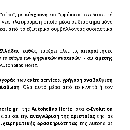
 “αέρα”, με
σύγχρονη
και “
φρέσκια
” σχεδιαστική
α νέα πλατφόρμα η οποία μέσα σε διάστημα μόνο
και από το εξωτερικό συμβάλλοντας ουσιαστικά
Ελλάδας
, καθώς παρέχει όλες τις
απαραίτητες
ο το φάσμα των
ψηφιακών συσκευών
- και
άμεσης
utohellas Hertz.
 αγοράς
των
extra
services
,
γρήγορη αναβάθμιση
μίσθωση
. Όλα αυτά μέσα από το κινητό ή τον
hertz.
gr
της
Autohellas
Hertz
, στα
e-
Evolution
είου και την
αναγνώριση της αριστείας
της σε
πιχειρηματικής δραστηριότητας
της Autohellas