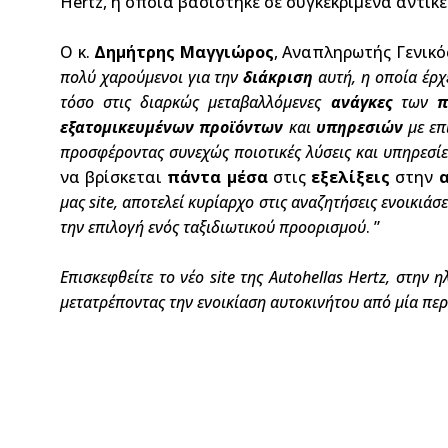
Ηertz, η οποία βασίστηκε σε συγκεκριμένα αντικε
Ο κ.
Δημήτρης Μαγγιώρος
, Αναπληρωτής Γενικός
πολύ χαρούμενοι για την
διάκριση
αυτή, η οποία έρχ
τόσο στις διαρκώς μεταβαλλόμενες
ανάγκες
των
π
εξατομικευμένων προϊόντων
και
υπηρεσιών
με επ
προσφέροντας συνεχώς ποιοτικές λύσεις και υπηρεσί
να βρίσκεται
πάντα μέσα
στις
εξελίξεις
στην
α
μας
site, αποτελεί κυρίαρχο στις αναζητήσεις ενοικι
την επιλογή ενός ταξιδιωτικού προορισμού
. ”
Επισκεφθείτε το νέο site της Autohellas Hertz, στην
μετατρέποντας την ενοικίαση αυτοκινήτου από μία περί