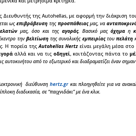
ιμενικά και μετρήσιμα κριτήρια.
 Διευθυντής της Autohellas, με αφορμή την διάκριση του 
εται ως
επιβράβευση
της
προσπάθειας
μας, να
ανταποκριν
ελατών
μας, όσο και της
αγοράς
. Βασικό μας
όχημα
η
κ
ίκεντρο την
βελτίωση
της συνολικής
εμπειρίας
του
πελάτη
κ
ες.
Η πορεία της
Autohellas
Hertz
είναι μεγάλη μέσα στο 
γορά
αλλά και να τις
οδηγεί
, κοιτάζοντας πάντα το
μέ
άσεις αυτοκινήτου από το εξωτερικό και διαδραματίζει έναν σ
 ηλεκτρονική διεύθυνση
hertz.gr
και πλοηγηθείτε για να ανακαλ
πλοκη διαδικασία, σε “παιχνιδάκι” με ένα κλικ.