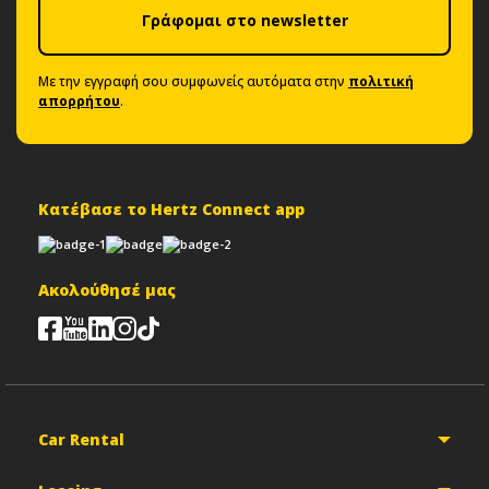
Γράφομαι στο newsletter
Με την εγγραφή σου συμφωνείς αυτόματα στην
πολιτική
απορρήτου
.
Κατέβασε το Hertz Connect app
Ακολούθησέ μας
Car Rental