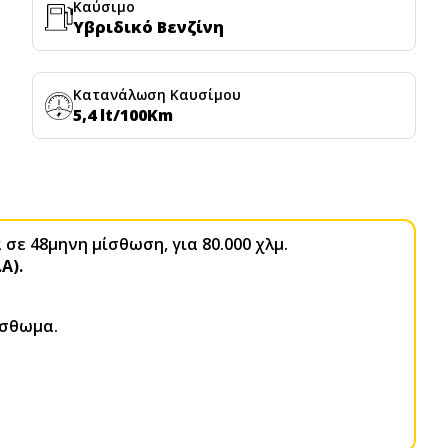
Καύσιμο
Υβριδικό Βενζίνη
Κατανάλωση Καυσίμου
5,4 lt/100Km
σε 48μηνη μίσθωση, για 80.000 χλμ.
.Α).
ίσθωμα.