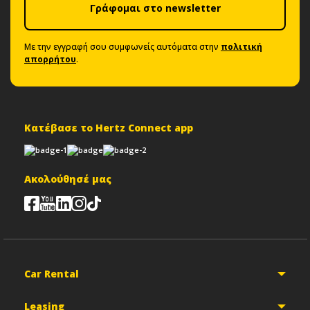
Γράφομαι στο newsletter
Με την εγγραφή σου συμφωνείς αυτόματα στην
πολιτική
απορρήτου
.
Κατέβασε το Hertz Connect app
Ακολούθησέ μας
Car Rental
Leasing