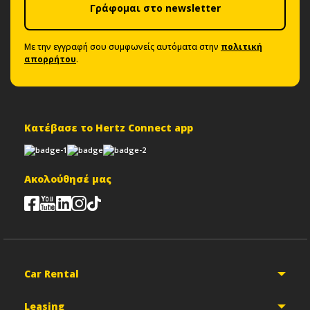
Γράφομαι στο newsletter
Με την εγγραφή σου συμφωνείς αυτόματα στην
πολιτική
απορρήτου
.
Κατέβασε το Hertz Connect app
Ακολούθησέ μας
Car Rental
Leasing