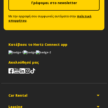
Γράφομαι στο newsletter
Με την εγγραφή σου συμφωνείς αυτόματα στην
πολιτική
απορρήτου
.
Κατέβασε το Hertz Connect app
Ακολούθησέ μας
Car Rental
Leasing