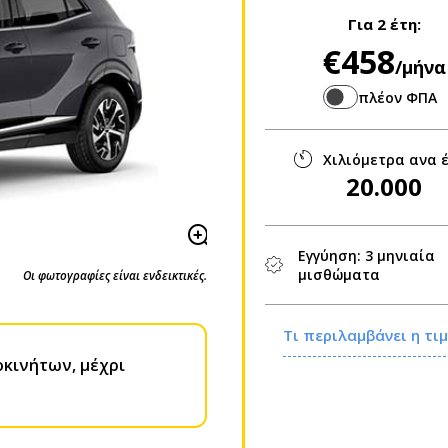
Για
2 έτη
:
€458
/μήνα
πλέον ΦΠΑ
Χιλιόμετρα ανα 
20.000
Εγγύηση: 3 μηνιαία
μισθώματα
Οι φωτογραφίες είναι ενδεικτικές.
Τι περιλαμβάνει η τ
οκινήτων, μέχρι