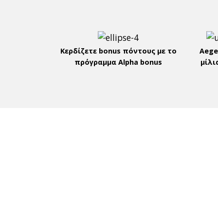
Κερδίζετε bonus πόντους με το
Aege
πρόγραμμα Alpha bonus
μίλι