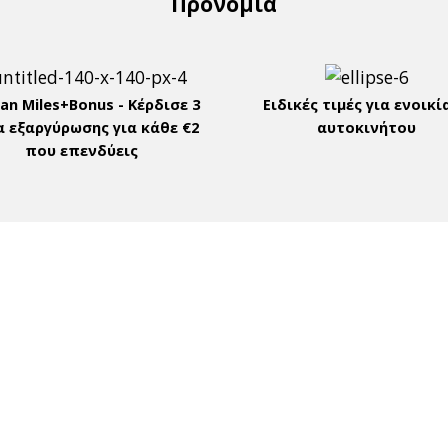
Προνόμια
an Miles+Bonus - Kέρδισε 3
Ειδικές τιμές για ενοικί
α εξαργύρωσης για κάθε €2
αυτοκινήτου
που επενδύεις