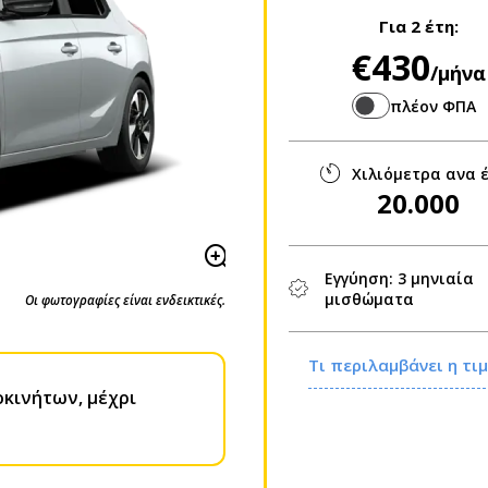
Για
2 έτη
:
€430
/μήνα
πλέον ΦΠΑ
Χιλιόμετρα ανα 
20.000
Εγγύηση: 3 μηνιαία
μισθώματα
Οι φωτογραφίες είναι ενδεικτικές.
Τι περιλαμβάνει η τ
οκινήτων, μέχρι