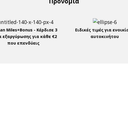
Προνόμια
an Miles+Bonus - Kέρδισε 3
Ειδικές τιμές για ενοικί
α εξαργύρωσης για κάθε €2
αυτοκινήτου
που επενδύεις