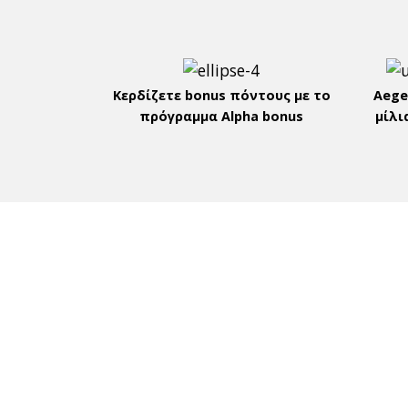
Κερδίζετε bonus πόντους με το
Aege
πρόγραμμα Alpha bonus
μίλι