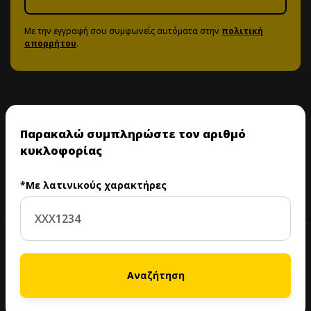
Με την εγγραφή σου συμφωνείς αυτόματα στην
πολιτική
απορρήτου
.
Κατέβασε το Hertz Connect app
Παρακαλώ συμπληρώστε τον αριθμό
κυκλοφορίας
Ακολούθησέ μας
*Με λατινικούς χαρακτήρες
Car Rental
Αναζήτηση
Leasing