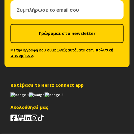
Γράφομαι στο newsletter
Με την εγγραφή σου συμφωνείς αυτόματα στην
πολιτική
απορρήτου
.
Κατέβασε το Hertz Connect app
Ακολούθησέ μας