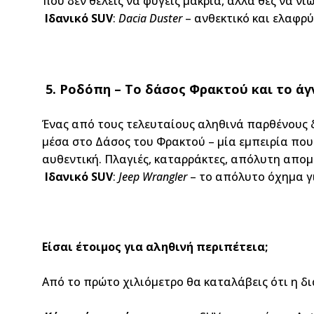
που δεν θέλεις να φύγεις μακριά, αλλά θες να νι
Ιδανικό
SUV
:
Dacia
Duster
– ανθεκτικό και ελαφρύ
5. Ροδόπη – Το δάσος Φρακτού και το ά
Ένας από τους τελευταίους αληθινά παρθένους δ
μέσα στο Δάσος του Φρακτού – μία εμπειρία που 
αυθεντική. Πλαγιές, καταρράκτες, απόλυτη απο
Ιδανικό SUV
:
Jeep Wrangler
– το απόλυτο όχημα για
Είσαι έτοιμος για αληθινή περιπέτεια;
Από το πρώτο χιλιόμετρο θα καταλάβεις ότι η δι