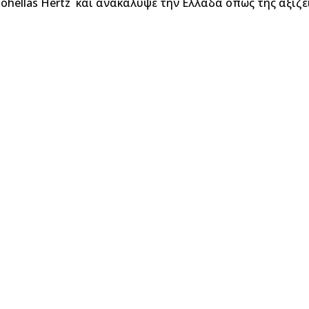
ohellas Hertz και ανακάλυψε την Ελλάδα όπως της αξίζει