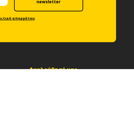
newsletter
λιτική απορρήτου
.
Ακολούθησέ μας
Το δίκτυό μας
Δίκτυο Car Rental