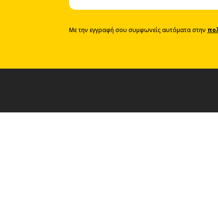
Με την εγγραφή σου συμφωνείς αυτόματα στην
πο
Van Rental
 Επιβατικών Ι.Χ.
Στόλος Ελαφρών Φορτηγών
ς Ελαφρών Φορτηγών