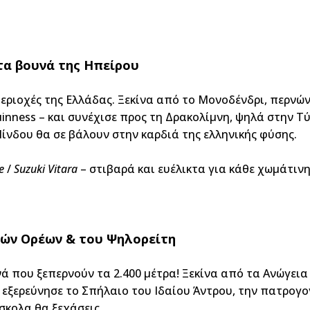
τα βουνά της Ηπείρου
περιοχές της Ελλάδας. Ξεκίνα από το Μονοδένδρι, περνών
nness – και συνέχισε προς τη Δρακολίμνη, ψηλά στην Τύ
ίνδου θα σε βάλουν στην καρδιά της ελληνικής φύσης.
e
/
Suzuki Vitara
– στιβαρά και ευέλικτα για κάθε χωμάτιν
κών Ορέων & του Ψηλορείτη
υνά που ξεπερνούν τα 2.400 μέτρα! Ξεκίνα από τα Ανώγει
 εξερεύνησε το Σπήλαιο του Ιδαίου Άντρου, την πατρογον
σκολα θα ξεχάσεις.