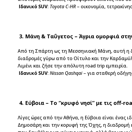
Ιδανικό SUV
:
Toyota C-HR
– οικονομία, τετρακίνη
3. Μάνη & Ταΰγετος – Άγρια ομορφιά στ
Από τη Σπάρτη ως τη Μεσσηνιακή Μάνη, αυτή η 
διαδρομές γύρω από το Οίτυλο και την Καρδαμύλ
Λιμένι και ζήσε την απόλυτη road trip εμπειρία.
Ιδανικό
SUV
:
Nissan
Qashqai
– για σταθερή οδήγη
4. Εύβοια – Το “κρυφό νησί” με τις off-ro
Λίγες ώρες από την Αθήνα, η Εύβοια είναι ένας
Δημοσάρη και την κορυφή της Όχης, η διαδρομή ε