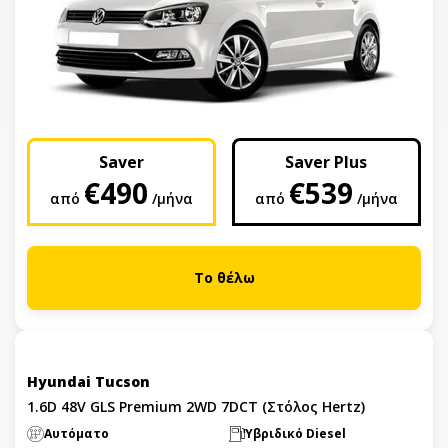
Saver
Saver Plus
€490
€539
από
/μήνα
από
/μήνα
Το θέλω
Hyundai Tucson
1.6D 48V GLS Premium 2WD 7DCT (Στόλος Hertz)
Αυτόματο
Υβριδικό Diesel