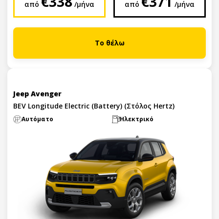
€338
€371
από
/μήνα
από
/μήνα
Το θέλω
Jeep Avenger
BEV Longitude Electric (Battery) (Στόλος Hertz)
Αυτόματο
Ηλεκτρικό