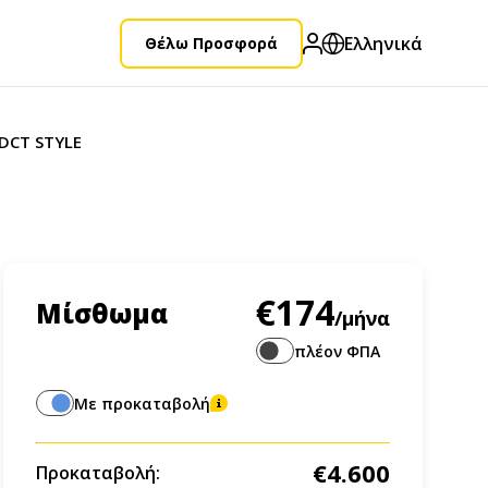
Ελληνικά
Θέλω Προσφορά
7DCT STYLE
€174
Μίσθωμα
/μήνα
πλέον ΦΠΑ
Με προκαταβολή
€4.600
Προκαταβολή: